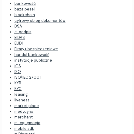
bankowość
baza pesel
blockchain
cyfrowy obieg dokumentów
DSA
e-podpis
EIDAS
EUDI
Firmy ubezpieczeniowe
handel bankowość
instytucje publiczne
iOS
ISO
ISO/IEC 27001
KYB
KYC
leasing
liveness
market place
medycyna
merchant
mLegitymacja
mobile sdk