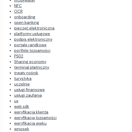
mObywatel
NFC
OCR
onboarding
open banking
pieczęć elektroniczna
platformy usługowe
podpis elektroniczny
portale randkowe
portfele tożsamości
PSD2
Sharing economy
terminal płatniczny
trwały nośnik
turystyka
uczelnie
usługi finansowe
usługi zaufania
ux
web sdk
weryfikacja klienta
weryfikacją tożsamości
weryfikacja wieku
wniosek