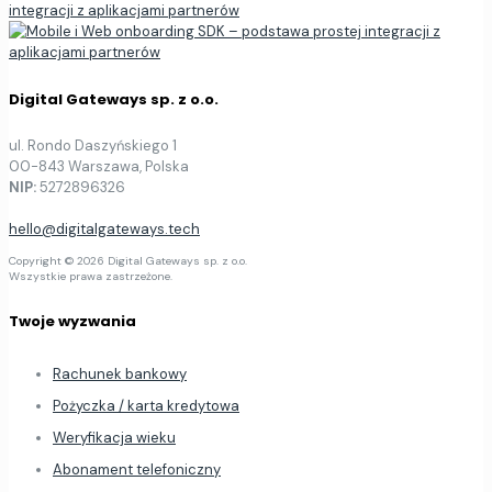
integracji z aplikacjami partnerów
Digital Gateways sp. z o.o.
ul. Rondo Daszyńskiego 1
00-843 Warszawa, Polska
NIP:
5272896326
hello@digitalgateways.tech
Copyright © 2026 Digital Gateways sp. z o.o.
Wszystkie prawa zastrzeżone.
Twoje wyzwania
Rachunek bankowy
Pożyczka / karta kredytowa
Weryfikacja wieku
Abonament telefoniczny