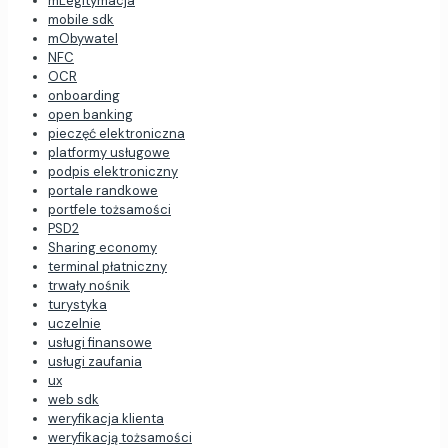
mLegitymacja
mobile sdk
mObywatel
NFC
OCR
onboarding
open banking
pieczęć elektroniczna
platformy usługowe
podpis elektroniczny
portale randkowe
portfele tożsamości
PSD2
Sharing economy
terminal płatniczny
trwały nośnik
turystyka
uczelnie
usługi finansowe
usługi zaufania
ux
web sdk
weryfikacja klienta
weryfikacją tożsamości