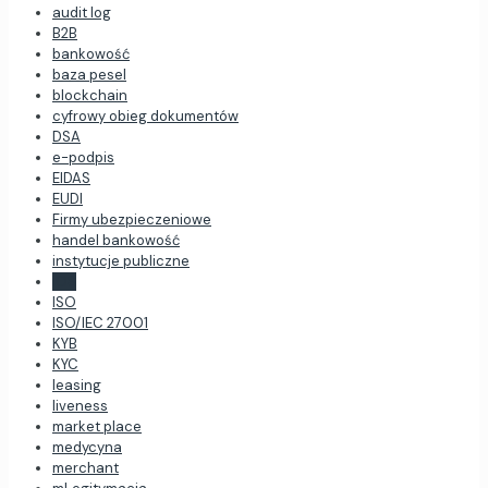
audit log
B2B
bankowość
baza pesel
blockchain
cyfrowy obieg dokumentów
DSA
e-podpis
EIDAS
EUDI
Firmy ubezpieczeniowe
handel bankowość
instytucje publiczne
iOS
ISO
ISO/IEC 27001
KYB
KYC
leasing
liveness
market place
medycyna
merchant