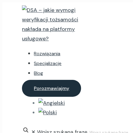
Rozwiązania
Specjalizacje
Blog
Porozmawiajmy
✕
Wpisz szukaną frazę