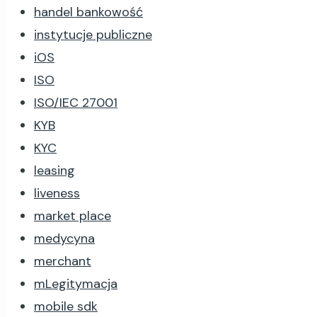
handel bankowość
instytucje publiczne
iOS
ISO
ISO/IEC 27001
KYB
KYC
leasing
liveness
market place
medycyna
merchant
mLegitymacja
mobile sdk