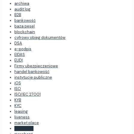
archiwa
audit log
B2B
bankowość
baza pesel
blockchain
cyfrowy obieg dokumentów
DSA
e-podpis
EIDAS
EUDI
Firmy ubezpieczeniowe
handel bankowość
instytucje publiczne
iOS
ISO
ISO/IEC 27001
KYB
KYC
leasing
liveness
market place
medycyna