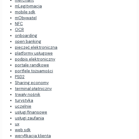
merchant
mLegitymacja
mobile sdk
mObywatel
NFC
OCR
onboarding
open banking
pieczęć elektroniczna
platformy usługowe
podpis elektroniczny
portale randkowe
portfele tożsamości
PSD2
Sharing economy
terminal płatniczny
trwały nośnik
turystyka
uczelnie
usługi finansowe
usługi zaufania
ux
web sdk
weryfikacja klienta