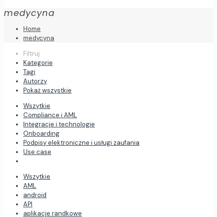
medycyna
Home
medycyna
Filtruj
Kategorie
Tagi
Autorzy
Pokaż wszystkie
Wszytkie
Compliance i AML
Integracje i technologie
Onboarding
Podpisy elektroniczne i usługi zaufania
Use case
Wszytkie
AML
android
API
aplikacje randkowe