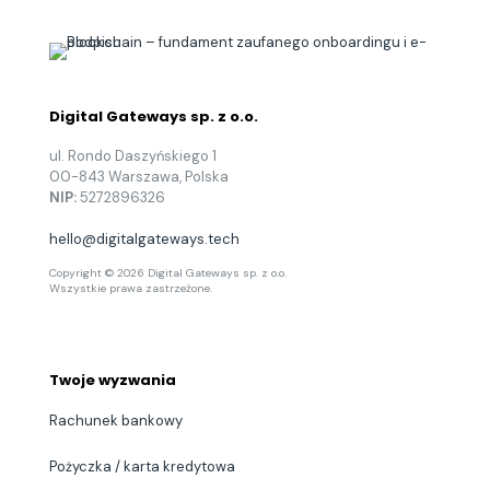
Web
onboarding
SDK
–
podstawa
prostej
integracji
Digital Gateways sp. z o.o.
z
aplikacjami
ul. Rondo Daszyńskiego 1
partnerów
00-843 Warszawa, Polska
NIP:
5272896326
hello@digitalgateways.tech
Copyright © 2026 Digital Gateways sp. z o.o.
Wszystkie prawa zastrzeżone.
Twoje wyzwania
Rachunek bankowy
Pożyczka / karta kredytowa