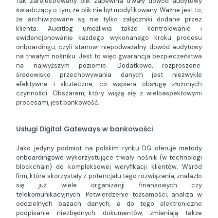
Tak zarejestrowany plik zapewnia trwały dowód audytowy
świadczący o tym, że plik nie był modyfikowany. Ważne jest to,
że archiwizowane są nie tylko załączniki dodane przez
klienta. Auditlog umożliwia także kontrolowanie i
ewidencjonowanie każdego wykonanego kroku procesu
onboardingu, czyli stanowi niepodważalny dowód audytowy
na
trwałym nośniku
. Jest to więc gwarancja bezpieczeństwa
na najwyższym poziomie. Dodatkowo, rozproszone
środowisko przechowywania danych jest niezwykle
efektywne i skuteczne, co wspiera obsługę złożonych
czynności. Obszarem, który wiążą się z wieloaspektowymi
procesami, jest bankowość.
Usługi Digital Gateways w bankowości
Jako jedyny podmiot na polskim rynku DG oferuje
metody
onboardingowe
wykorzystujące trwały nośnik (w technologi
blockchain) do kompleksowej weryfikacji klientów. Wśród
firm, które skorzystały z potencjału tego rozwiązania, znalazło
się już wiele organizacji finansowych czy
telekomunikacyjnych
. Potwierdzenie tożsamości, analiza w
oddzielnych bazach danych, a do tego elektroniczne
podpisanie niezbędnych dokumentów, zmieniają także