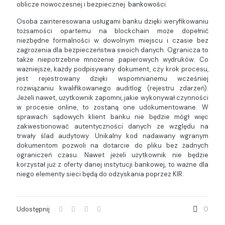
oblicze nowoczesnej i bezpiecznej
bankowości
.
Osoba zainteresowana usługami banku dzięki weryfikowaniu
tożsamości opartemu na blockchain może dopełnić
niezbędne formalności w dowolnym miejscu i czasie bez
zagrożenia dla bezpieczeństwa swoich danych. Ogranicza to
także niepotrzebne mnożenie papierowych wydruków. Co
ważniejsze, każdy podpisywany dokument, czy krok procesu,
jest rejestrowany dzięki wspomnianemu wcześniej
rozwiązaniu kwalifikowanego auditlog (rejestru zdarzeń).
Jeżeli nawet, użytkownik zapomni, jakie wykonywał czynności
w procesie online, to zostaną one udokumentowane. W
sprawach sądowych klient banku nie będzie mógł więc
zakwestionować autentyczności danych ze względu na
trwały ślad audytowy. Unikalny kod nadawany wgranym
dokumentom pozwoli na dotarcie do pliku bez żadnych
ograniczeń czasu. Nawet jeżeli użytkownik nie będzie
korzystał już z oferty danej instytucji bankowej, to ważne dla
niego elementy sieci będą do odzyskania poprzez KIR.
Udostępnij
0