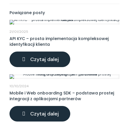
Powiązane posty
21/01/2025
API KYC – prosta implementacja kompleksowej
identyfikacji klienta
-
Czytaj dalej
API
KYC
–
prosta
implementacja
10/10/2024
kompleksowej
Mobile i Web onboarding SDK – podstawa prostej
identyfikacji
integracji z aplikacjami partnerów
klienta
-
Czytaj dalej
Mobile
i