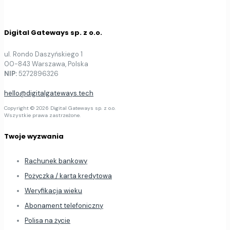
Digital Gateways sp. z o.o.
ul. Rondo Daszyńskiego 1
00-843 Warszawa, Polska
NIP:
5272896326
hello@digitalgateways.tech
Copyright © 2026 Digital Gateways sp. z o.o.
Wszystkie prawa zastrzeżone.
Twoje wyzwania
Rachunek bankowy
Pożyczka / karta kredytowa
Weryfikacja wieku
Abonament telefoniczny
Polisa na życie